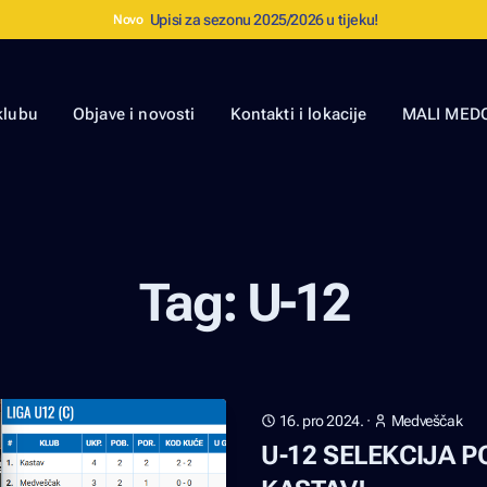
Upisi za sezonu 2025/2026 u tijeku!
Novo
klubu
Objave i novosti
Kontakti i lokacije
MALI MEDO
Tag: U-12
16. pro 2024.
·
Medveščak
U-12 SELEKCIJA P