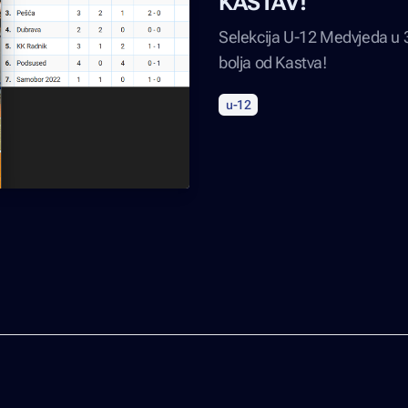
KASTAV!
Selekcija U-12 Medvjeda u 3
bolja od Kastva!
u-12