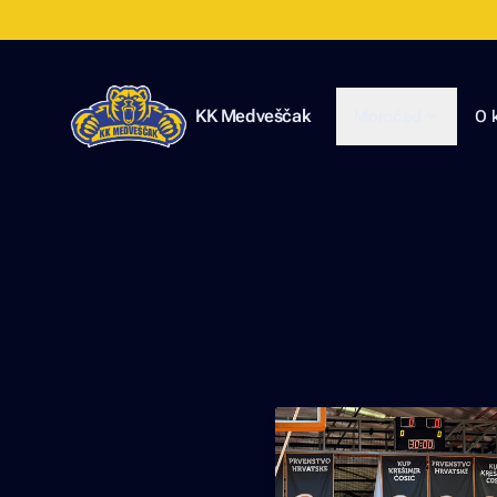
KK Medveščak
Momčad
O 